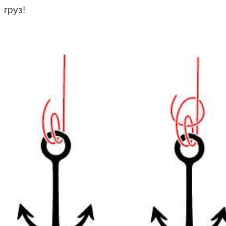
груз!